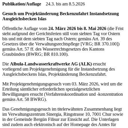
Publikation/Auflage
24.3. bis am 8.5.2026
Gesuch um Projektänderung Beckenzufahrt Instandsetzung
Ausgleichsbecken Islas
Öffentliche Auflage vom
24. März 2026 bis 8. Mai 2026
(die Frist
steht aufgrund der Gerichtsferien still vom siebten Tag vor Ostern
bis und mit dem siebten Tag nach Ostern; gemäss Art. 39 des
Gesetzes über die Verwaltungsrechtspflege [VRG; BR 370.100])
gemäss Art. 57 ff. des Wasserrechtsgesetzes des Kantons
Graubünden (BWRG; BR 810.100).
Die
Albula-Landwasserkraftwerke AG (ALK)
ersucht
vorliegend um Projektgenehmigung für die Instandsetzung des
Ausgleichsbeckens Islas, Projektänderung Beckenzufahrt.
Mit Projektgenehmigungsgesuch vom 03. März 2026, wird um die
Erteilung sämtlicher erforderlichen spezialgesetzlichen
Bewilligungen ersucht (Verfahrenskoordination und -konzentration
gemäss Art. 58 BWRG).
Das Genehmigungsgesuch im titelerwähnten Zusammenhang liegt
im Verwaltungszentrum Sinergia, Ringstrasse 10, 7001 Chur sowie
in der Gemeinde Bergün Filisur zur Einsicht auf. Die Unterlagen
sind zudem auch elektronisch auf der Homepage des Amtes für